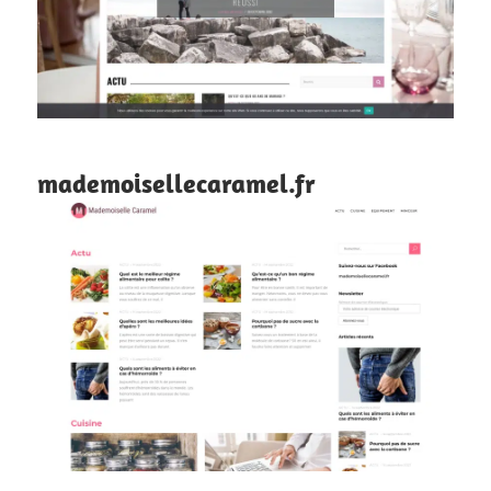
mademoisellecaramel.fr